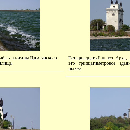
мбы - плотины Цимлянского
Четырнадцатый шлюз. Арка, п
илища.
это тридцатиметровое здан
шлюза.