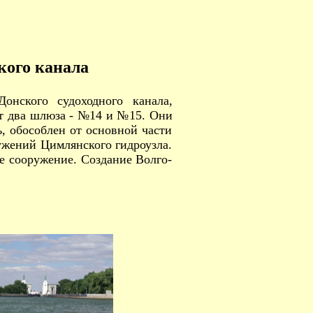
ого канала
онского судоходного канала,
т два шлюза - №14 и №15. Они
, обособлен от основной части
ружений Цимлянского гидроузла.
е сооружение. Создание Волго-