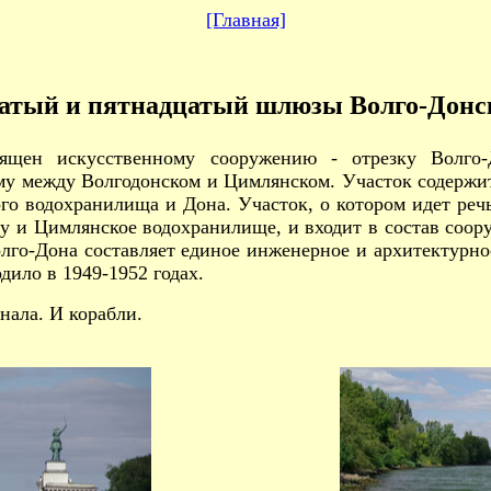
[Главная]
атый и пятнадцатый шлюзы Волго-Донск
ящен искусственному сооружению - отрезку Волго-Д
му между Волгодонском и Цимлянском. Участок содержи
го водохранилища и Дона. Участок, о котором идет речь
гу и Цимлянское водохранилище, и входит в состав соо
олго-Дона составляет единое инженерное и архитектурно
дило в 1949-1952 годах.
нала. И корабли.