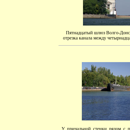
Пятнадцатый шлюз Волго-Донск
отрезка канала между четырнад
У причальной стенки рядом с 