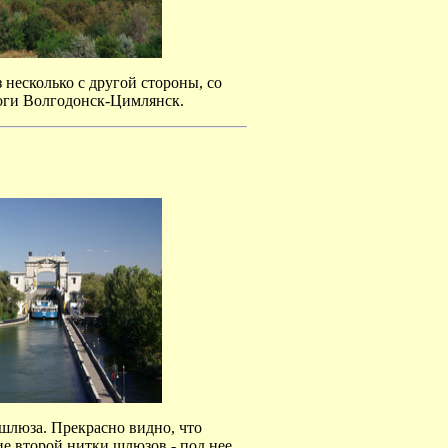
несколько с другой стороны, со
оги Волгодонск-Цимлянск.
 шлюза. Прекрасно видно, что
е второй нитки шлюзов - под нее