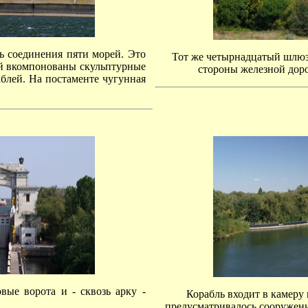
ь соединения пяти морей. Это
Тот же четырнадцатый шлюз 
ый вкомпонованы скульптурные
стороны железной дор
блей. На постаменте чугунная
ые ворота и - сквозь арку -
Корабль входит в камеру
предусматривалось сооружени