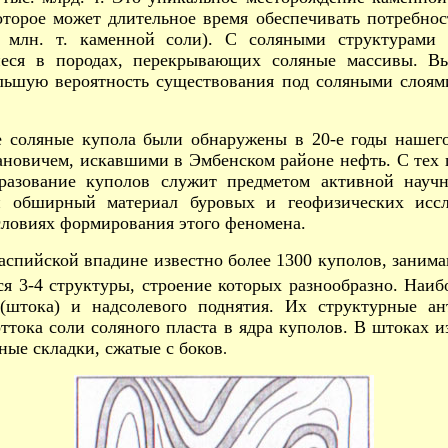
оторое может длительное время обеспечивать потребно
 млн. т. каменной соли). С соляными структурами 
иеся в породах, перекрывающих соляные массивы. В
льшую вероятность существования под соляными слоям
 соляные купола были обнаружены в 20-е годы нашего
ановичем, искавшими в Эмбенском районе нефть. С тех
образование куполов служит предметом активной науч
 обширный материал буровых и геофизических иссл
словиях формирования этого феномена.
аспийской впадине известно более 1300 куполов, заним
я 3-4 структуры, строение которых разнообразно. Наибо
 (штока) и надсолевого поднятия. Их структурные а
ттока соли соляного пласта в ядра куполов. В штоках 
ные складки, сжатые с боков
.