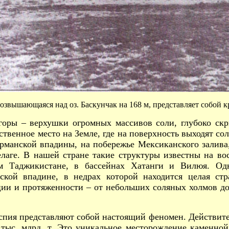
возвышающаяся над оз. Баскунчак на 168 м, представляет собой к
 горы – верхушки огромных массивов соли, глубоко ск
твенное место на Земле, где на поверхность выходят со
ерманской впадины, на побережье Мексиканского залив
лаге. В нашей стране такие структуры известны на во
м Таджикистане, в бассейнах Хатанги и Вилюя. Одн
ской впадине, в недрах которой находится целая ст
ции и протяженности – от небольших соляных холмов д
пия представляют собой настоящий феномен. Действител
 тыс. млрд. т. Это уникальное месторождение каменной