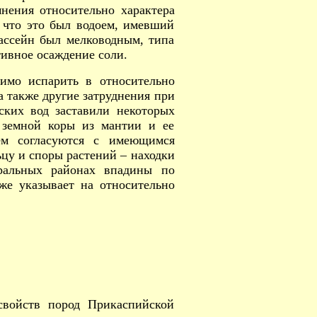
мнения относительно характера
, что это был водоем, имевший
бассейн был мелководным, типа
тивное осаждение соли.
димо испарить в относительно
а также другие затруднения при
ких вод заставили некоторых
 земной коры из мантии и ее
ем согласуются с имеющимся
цу и споры растений – находки
тральных районах впадины по
же указывает на относительно
 свойств пород Прикаспийской