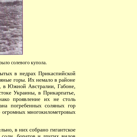
рыло солевого купола.
рытых в недрах Прикаспийской
ляные горы. Их немало в районе
а, в Южной Австралии, Габоне,
стоке Украины, в Прикарпатье,
ако проявление их не столь
рана погребенных соляных гор
о огромных многокилометровых
ьно, в них собрано гигантское
 соли, боратов и других видов