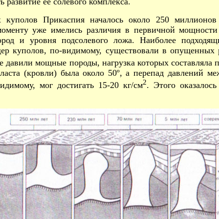
 развитие ее солевого комплекса.
х куполов Прикаспия началось около 250 миллионов 
моменту уже имелись различия в первичной мощности
род и уровня подсолевого ложа. Наиболее подходящи
дер куполов, по-видимому, существовали в опущенных
е давили мощные породы, нагрузка которых составляла п
пласта (кровли) была около 50º, а перепад давлений 
2
идимому, мог достигать 15-20 кг/см
. Этого оказалось