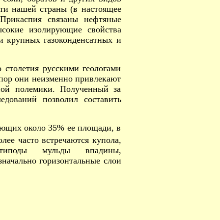
сти нашей страны (в настоящее
Прикаспия связаны нефтяные
ысокие изолирующие свойства
и крупных газоконденсатных и
 столетия русскими геологами
 пор они неизменно привлекают
ной полемики. Полученный за
едований позволил составить
ающих около 35% ее площади, в
лее часто встречаются купола,
нтиподы – мульды – впадины,
изначально горизонтальные слои