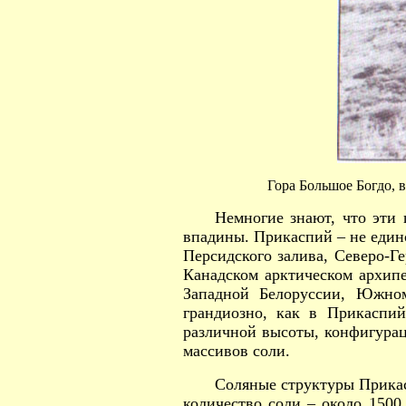
Гора Большое Богдо, 
Немногие знают, что эти
впадины. Прикаспий – не единс
Персидского залива, Северо-Г
Канадском арктическом архипе
Западной Белоруссии, Южно
грандиозно, как в Прикаспий
различной высоты, конфигура
массивов соли.
Соляные структуры Прикас
количество соли – около 1500