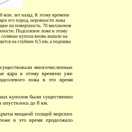
 млн. лет назад. К этому времени
щих его пород, неровности ложа
ящие на поверхность. 70 миллионов
хности. Подсолевое ложе к этому
ад соляные купола вновь вышли на
ится на глубине 0,5 км, а подошва
 существовали многочисленные
ные ядра к этому времени уже
дсолевого ложа в это время
яных куполов были существенно
 опустилось до 8 км.
екрыты мощной толщей морских
ложе в это время продолжало