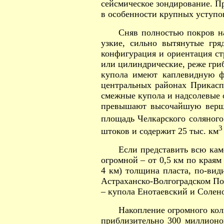
сейсмическое зондирование. Пр
в особенности крупных уступо
Сняв полностью покров н
узкие, сильно вытянутые гр
конфигурация и ориентация ст
или цилиндрические, реже гри
купола имеют каплевидную фо
центральных районах Прикасп
смежные купола и надсолевые о
превышают высочайшую верши
площадь Челкарского соляного
3
штоков и содержит 25 тыс. км
Если представить всю кам
огромной – от 0,5 км по краям
4 км) толщина пласта, по-види
Астраханско-Волгоградском Пов
– купола Енотаевский и Солен
Накопление огромного кол
приблизительно 300 миллионов