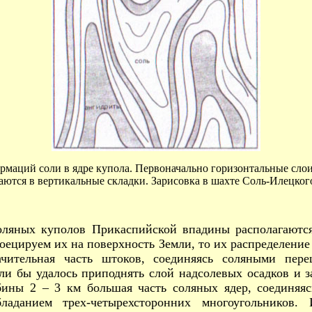
маций соли в ядре купола. Первоначально горизонтальные слои 
ются в вертикальные складки. Зарисовка в шахте Соль-Илецког
ляных куполов Прикаспийской впадины располагаются
ецируем их на поверхность Земли, то их распределение
ачительная часть штоков, соединяясь соляными пер
и бы удалось приподнять слой надсолевых осадков и з
бины 2 – 3 км большая часть соляных ядер, соединяя
ладанием трех-четырехсторонних многоугольников.