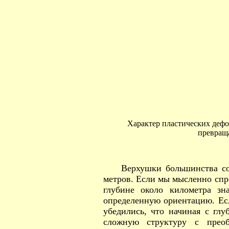
Характер пластических дефор
превраща
Верхушки большинства со
метров. Если мы мысленно спро
глубине около километра зн
определенную ориентацию. Есл
убедились, что начиная с глу
сложную структуру с преоб