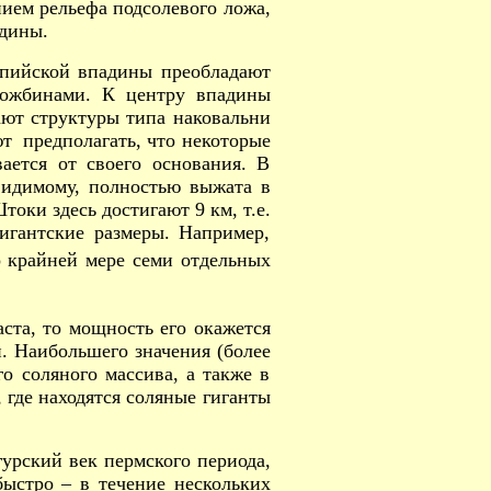
нием рельефа подсолевого ложа,
адины.
спийской впадины преобладают
ложбинами. К центру впадины
ают структуры типа наковальни
т предполагать, что некоторые
ается от своего основания. В
видимому, полностью выжата в
оки здесь достигают 9 км, т.е.
гантские размеры. Например,
о крайней мере семи отдельных
ста, то мощность его окажется
и. Наибольшего значения (более
го соляного массива, а также в
 где находятся соляные гиганты
урский век пермского периода,
быстро – в течение нескольких