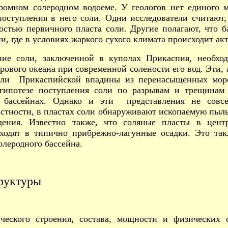
громном солеродном водоеме. У геологов нет единого 
поступления в него соли. Одни исследователи считают
стью первичного пласта соли. Другие полагают, что 
ии, где в условиях жаркого сухого климата происходит ак
ние соли, заключенной в куполах Прикаспия, необхо
рового океана при современной солености его вод. Эти, 
оли Прикаспийской впадины из перенасыщенных морс
к гипотезе поступления соли по разрывам и трещинам
х бассейнах. Однако и эти представления не совс
стности, в пластах соли обнаруживают ископаемую пыль
дения. Известно также, что соляные пласты в цен
ходят в типично прибрежно-лагунные осадки. Это так
леродного бассейна.
труктуры
ического строения, состава, мощности и физических