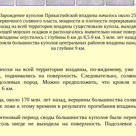
 Зарождение куполов Прикаспийской впадины началось около 250
ервичного соляного пласта, мощности и плотности перекрываю
т назад на всей территории впадины существовали купола, выход
олщей морских осадков и располагались значительно ниже повер
падины опустилось с глубины 6 км до 8,5-9 км. 5 млн. лет наз
ровля большинства куполов центральных районов впадины наход
на глубине 9 км.
эпохи на всей территории впадины, по-видимому, уже
о, поднимались на поверхность. Следовательно, соля
солевых пород. Можно предположить, что кровля по
 6 км.
да, около 170 млн. лет назад, вершины большинства сол
е ложе к этому времени в результате прогибания впадины
еогеновый период своды большинства куполов были пер
соль нигде не выходила на поверхность. Подсолевое 