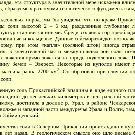
авда, эта структура в значительной мере искажена влия
в, образуемых разломами геологического фундамента вп
адсолевых пород, мы бы увидели, что по краям Прика
яды соли высотой 2 – 6 км, разделенные глубокими 
руктур становится иными. Среди соляных гор преоблад
бовидные и кольцевые. Данные сейсморазведки позволяю
рму, при этом «капля» (соляной шток) иногда отрыв
ия, в значительной части межкупольных зон соль, по-
тложения прямо ложатся на породы подсолевого ложа. Шт
ну Земли – Эверест. Некоторые из куполов имеют ги
2
 массива равна 2700 км
. Он образован при слиянии п
соли.
енную соль Прикаспийской впадины в виде единого пла
 впадины до нескольких километров в центральной част
мому, достигала в долине р. Урал, в районе Челкарско
олжье и западной части междуречья Урала и Волги, там,
о-Займищенский.
ичества соли в Северном Прикаспии происходило в кунг
 лет назад. В геологическом смысле оно шло весьма 