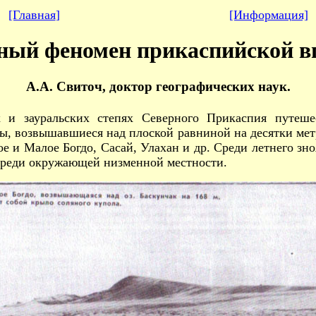
[Главная
]
[Информация]
ный феномен прикаспийской в
А.А. Свиточ, доктор географических наук.
 и зауральских степях Северного Прикаспия путеше
ы, возвышавшиеся над плоской равниной на десятки ме
е и Малое Богдо, Сасай, Улахан и др. Среди летнего зн
 среди окружающей низменной местности.