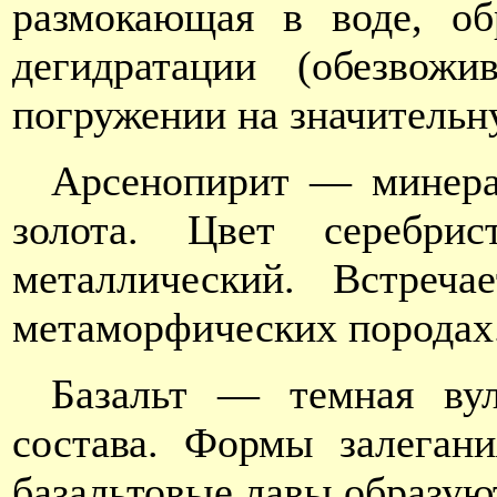
размокающая в воде, об
дегидратации (обезвож
погружении на значительн
Арсенопирит — минерал
золота. Цвет серебрис
металлический. Встреча
метаморфических породах
Базальт — темная вул
состава. Формы залеган
базальтовые лавы образую