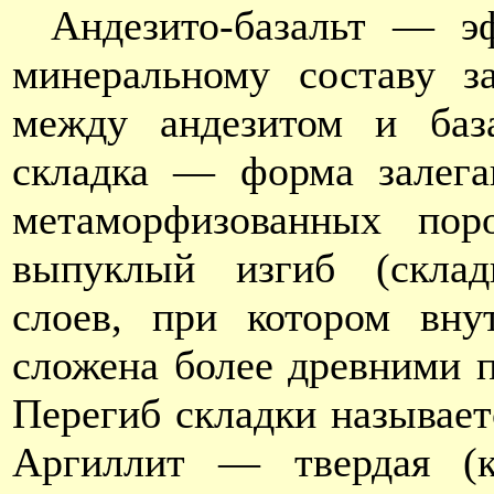
Андезито-базальт — э
минеральному составу з
между андезитом и база
складка — форма залега
метаморфизованных поро
выпуклый изгиб (складк
слоев, при котором вну
сложена более древними п
Перегиб складки называет
Аргиллит — твердая (ка