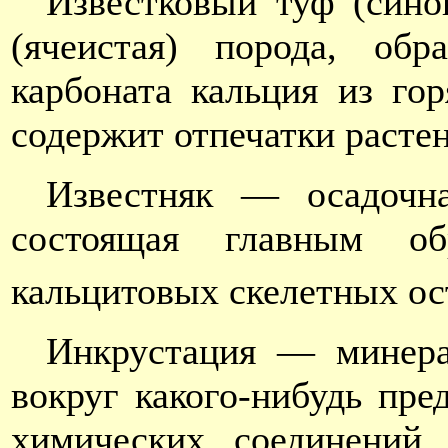
Известковый туф (син
(ячеистая) порода, обр
карбоната кальция из го
содержит отпечатки расте
Известняк — осадочна
состоящая главным о
кальцитовых скелетных ос
Инкрустация — минера
вокруг какого-нибудь пре
химических соединений